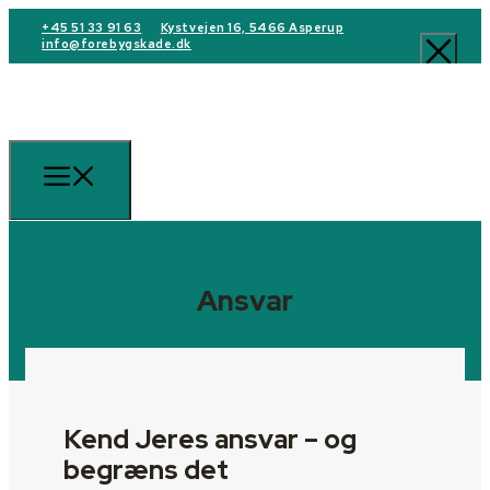
+45 51 33 91 63
Kystvejen 16, 5466 Asperup
info@forebygskade.dk
Ansvar
Kend Jeres ansvar – og
begræns det