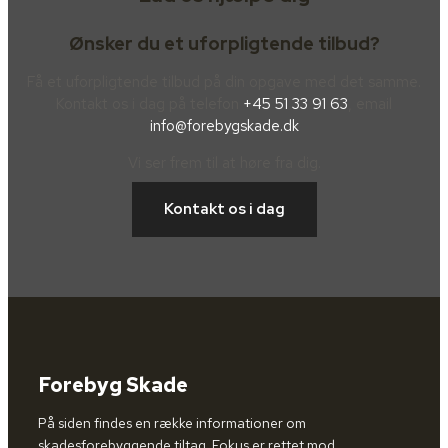
Ønsker du et uforpligtende tilbud?
Få et uforpligtende tilbud på din opgave med det samme.
Kontakt os i dag på telefon
+45 51 33 91 63
, email
info@forebygskade.dk
Vi ser frem til at høre fra dig.
Kontakt os i dag
Forebyg Skade
På siden findes en række informationer om
skadesforebyggende tiltag. Fokus er rettet mod