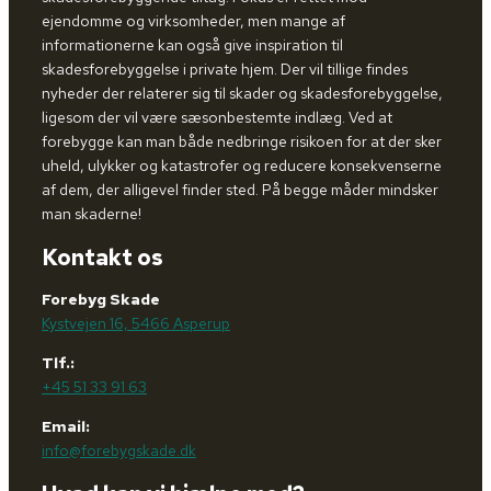
ejendomme og virksomheder, men mange af
informationerne kan også give inspiration til
skadesforebyggelse i private hjem. Der vil tillige findes
nyheder der relaterer sig til skader og skadesforebyggelse,
ligesom der vil være sæsonbestemte indlæg. Ved at
forebygge kan man både nedbringe risikoen for at der sker
uheld, ulykker og katastrofer og reducere konsekvenserne
af dem, der alligevel finder sted. På begge måder mindsker
man skaderne!
Kontakt os
Forebyg Skade
Kystvejen 16, 5466 Asperup
Tlf.:
+45 51 33 91 63
Email:
info@forebygskade.dk