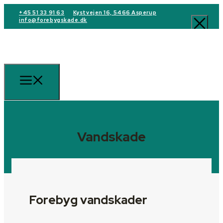
+45 51 33 91 63
Kystvejen 16, 5466 Asperup
info@forebygskade.dk
Vandskade
Forebyg vandskader