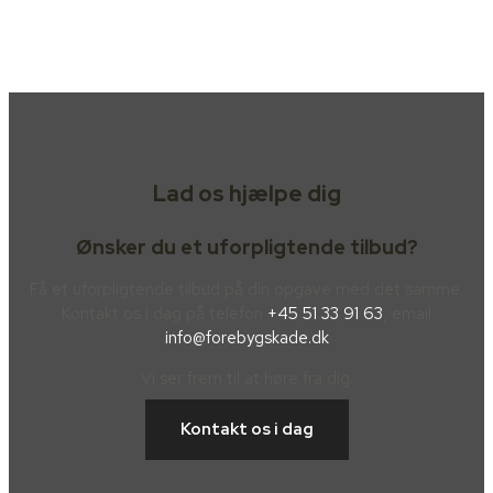
Lad os hjælpe dig
Ønsker du et uforpligtende tilbud?
Få et uforpligtende tilbud på din opgave med det samme.
Kontakt os i dag på telefon
+45 51 33 91 63
, email
info@forebygskade.dk
Vi ser frem til at høre fra dig.
Kontakt os i dag