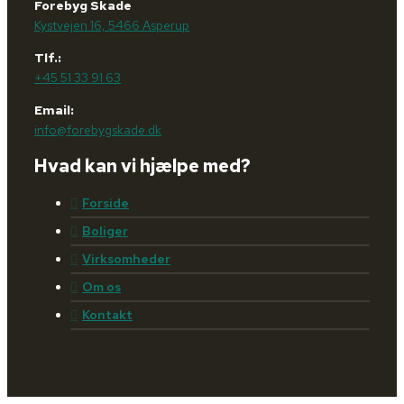
Forebyg Skade
Kystvejen 16, 5466 Asperup
Tlf.:
+45 51 33 91 63
Email:
info@forebygskade.dk
Hvad kan vi hjælpe med?
Forside
Boliger
Virksomheder
Om os
Kontakt